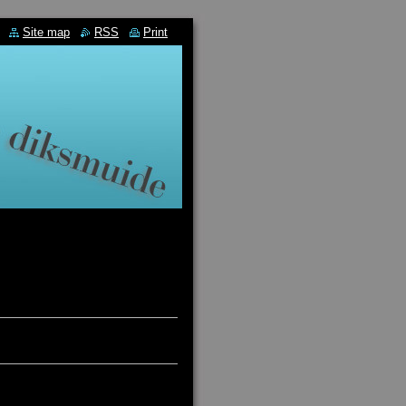
Site map
RSS
Print