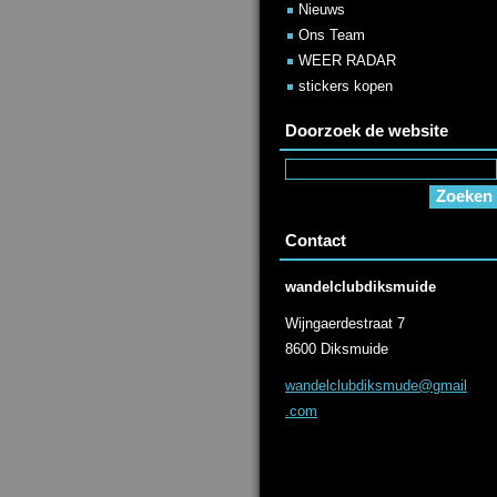
Nieuws
Ons Team
WEER RADAR
stickers kopen
Doorzoek de website
Contact
wandelclubdiksmuide
Wijngaerdestraat 7
8600 Diksmuide
wandelcl
ubdiksmu
de@gmail
.com