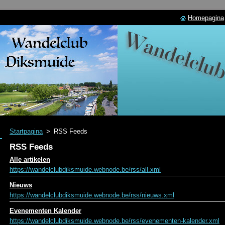
Homepagina
Startpagina
>
RSS Feeds
RSS Feeds
Alle artikelen
https://wandelclubdiksmuide.webnode.be/rss/all.xml
Nieuws
https://wandelclubdiksmuide.webnode.be/rss/nieuws.xml
Evenementen Kalender
https://wandelclubdiksmuide.webnode.be/rss/evenementen-kalender.xml