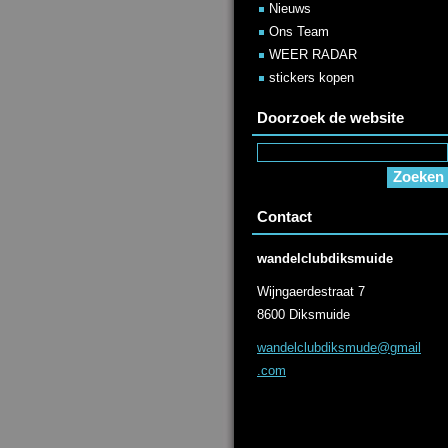
Nieuws
Ons Team
WEER RADAR
stickers kopen
Doorzoek de website
Contact
wandelclubdiksmuide
Wijngaerdestraat 7
8600 Diksmuide
wandelcl
ubdiksmu
de@gmail
.com