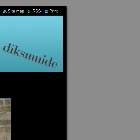
Site map
RSS
Print