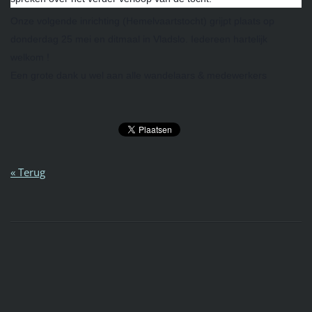
Onze volgende inrichting (Hemelvaartstocht) grijpt plaats op
donderdag 25 mei en ditmaal in Vladslo. Iedereen hartelijk
welkom !
Een grote dank u wel aan alle wandelaars & medewerkers
« Terug