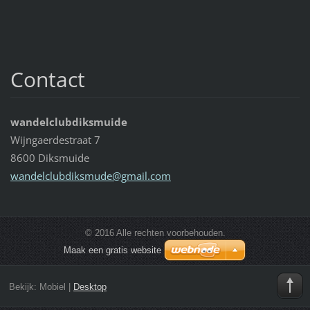
Contact
wandelclubdiksmuide
Wijngaerdestraat 7
8600 Diksmuide
wandelcl
ubdiksmu
de@gmail
.com
© 2016 Alle rechten voorbehouden.
Maak een gratis website
Bekijk:
Mobiel
|
Desktop