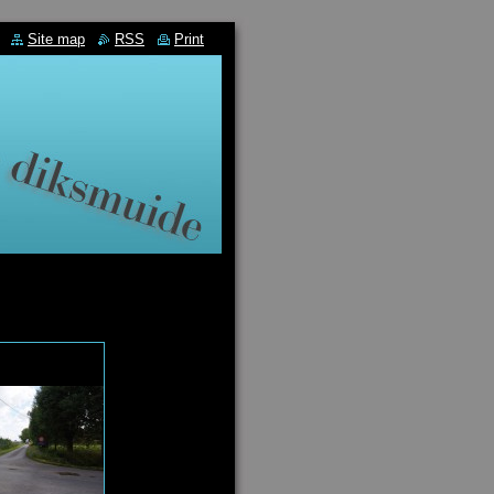
Site map
RSS
Print