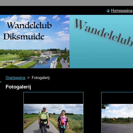
Homepagina
Startpagina
>
Fotogalerij
Fotogalerij