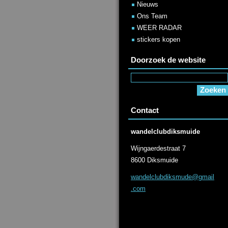
Nieuws
Ons Team
WEER RADAR
stickers kopen
Doorzoek de website
Contact
wandelclubdiksmuide
Wijngaerdestraat 7
8600 Diksmuide
wandelcl
ubdiksmu
de@gmail
.com