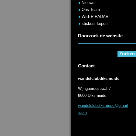
Nieuws
Ons Team
WEER RADAR
stickers kopen
Doorzoek de website
Contact
wandelclubdiksmuide
Wijngaerdestraat 7
8600 Diksmuide
wandelcl
ubdiksmu
de@gmail
.com