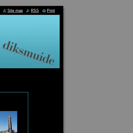
Site map
RSS
Print