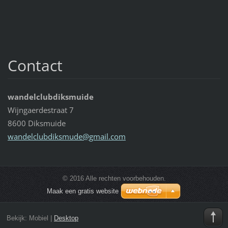
Contact
wandelclubdiksmuide
Wijngaerdestraat 7
8600 Diksmuide
wandelcl
ubdiksmu
de@gmail
.com
© 2016 Alle rechten voorbehouden.
Maak een gratis website
Bekijk:
Mobiel
|
Desktop